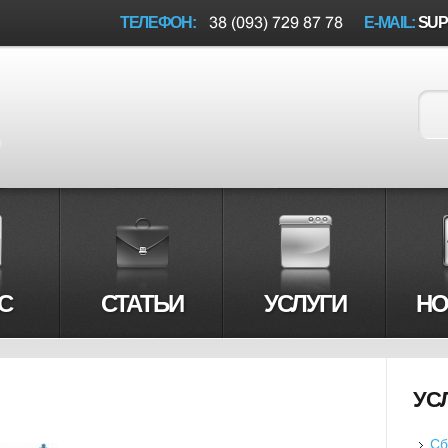
ТЕЛЕФОН:
E-MAIL:
SUP
С
СТАТЬИ
УСЛУГИ
НО
УС
Сб