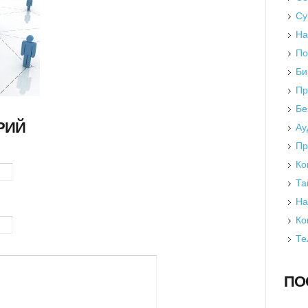
Су
На
По
Би
Пр
Бе
РИЙ
Ау
Пр
Ко
Та
На
Ко
Те
ПО