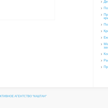
Де
По
Пр
кр
По
Кр
Ек
Мі
за
Ко
Ра
Пр
КТИВНОЕ АГЕНТСТВО "КАШТАН"