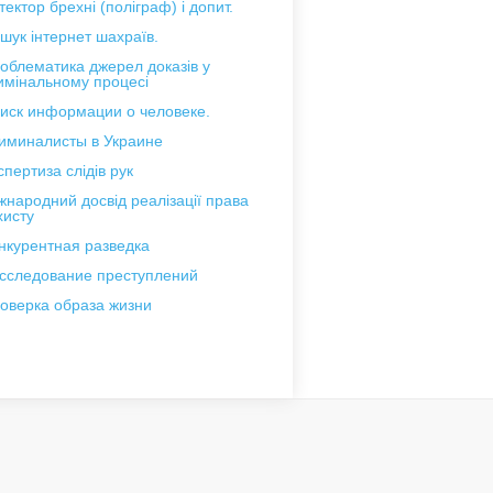
тектор брехні (поліграф) і допит.
шук інтернет шахраїв.
облематика джерел доказів у
имінальному процесі
иск информации о человеке.
иминалисты в Украине
спертиза слідів рук
жнародний досвід реалізації права
хисту
нкурентная разведка
сследование преступлений
оверка образа жизни